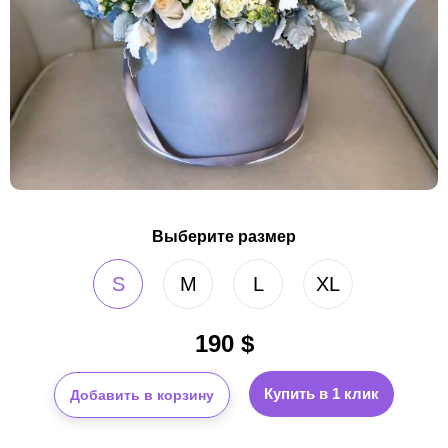
Выберите размер
S
M
L
XL
190
$
Купить в 1 клик
Добавить в корзину