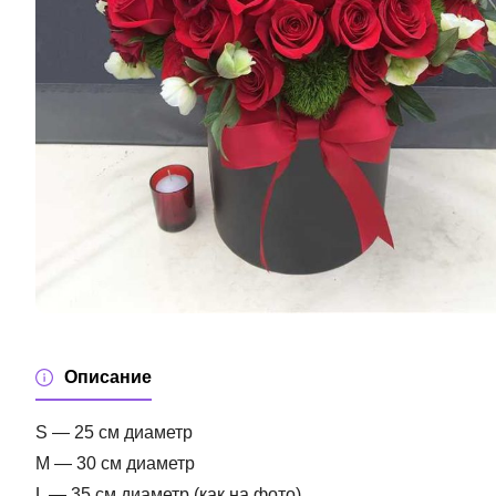
Описание
S — 25 см диаметр
M — 30 см диаметр
L — 35 см диаметр (как на фото)