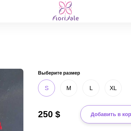
Выберите размер
S
M
L
XL
250
$
Добавить в ко