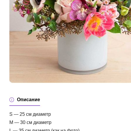
Описание
S — 25 см диаметр
M — 30 см диаметр
L — 35 см диаметр (как на фото)